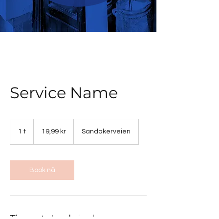
Service Name
19,99
norske
1 t
1
19,99 kr
Sandakerveien
kroner
Book nå
FOMOTO
Tjenestebeskrivelse